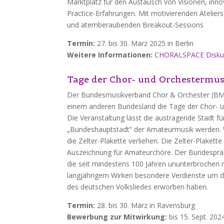
Marktplatz für den Austausch von Visionen, inn
Practice-Erfahrungen. Mit motivierenden Ateliers
und atemberaubenden Breakout-Sessions
Termin:
27. bis 30. März 2025 in Berlin
Weitere Informationen:
CHORALSPACE Disku
Tage der Chor- und Orchestermu
Der Bundesmusikverband Chor & Orchester (BMCO
einem anderen Bundesland die Tage der Chor- 
Die Veranstaltung lässt die austragende Stadt f
„Bundeshauptstadt“ der Amateurmusik werden.
die Zelter-Plakette verliehen. Die Zelter-Plakett
Auszeichnung für Amateurchöre. Der Bundespräsi
die seit mindestens 100 Jahren ununterbrochen m
langjährigem Wirken besondere Verdienste um d
des deutschen Volksliedes erworben haben.
Termin:
28. bis 30. März in Ravensburg
Bewerbung zur Mitwirkung:
bis 15. Sept. 20