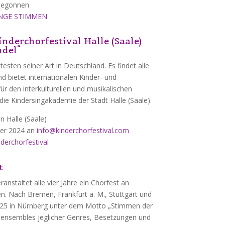
 begonnen
NGE STIMMEN
nderchorfestival Halle (Saale)
ndel“
ltesten seiner Art in Deutschland. Es findet alle
d bietet internationalen Kinder- und
ür den interkulturellen und musikalischen
die Kindersingakademie der Stadt Halle (Saale).
n Halle (Saale)
er 2024 an
info@kinderchorfestival.com
derchorfestival
t
nstaltet alle vier Jahre ein Chorfest an
. Nach Bremen, Frankfurt a. M., Stuttgart und
2025 in Nürnberg unter dem Motto
„Stimmen der
alensembles jeglicher Genres, Besetzungen und