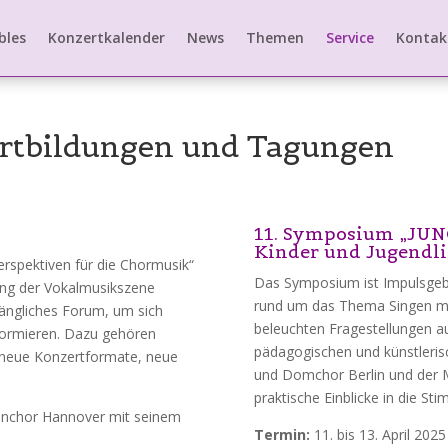
bles
Konzertkalender
News
Themen
Service
Kontak
Fortbildungen und Tagungen
11. Symposium „JU
Kinder und Jugendli
spektiven für die Chormusik“
Das Symposium ist Impulsgeb
tung der Vokalmusikszene
rund um das Thema Singen m
gängliches Forum, um sich
beleuchten Fragestellungen au
nformieren. Dazu gehören
pädagogischen und künstleris
, neue Konzertformate, neue
und Domchor Berlin und der 
praktische Einblicke in die S
chenchor Hannover mit seinem
Termin:
11. bis 13. April 2025