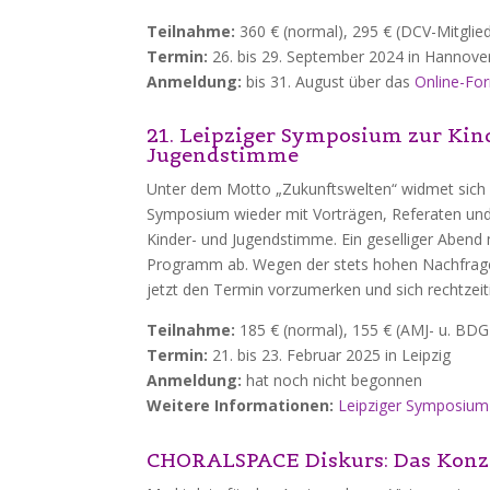
Teilnahme:
360 € (normal), 295 € (DCV-Mitglied
Termin:
26. bis 29. September 2024 in Hannove
Anmeldung:
bis 31. August über das
Online-Fo
21. Leipziger Symposium zur Kin
Jugendstimme
Unter dem Motto „Zukunftswelten“ widmet sich 
Symposium wieder mit Vorträgen, Referaten und
Kinder- und Jugendstimme. Ein geselliger Abend 
Programm ab. Wegen der stets hohen Nachfrage 
jetzt den Termin vorzumerken und sich rechtzei
Teilnahme:
185 € (normal), 155 € (AMJ- u. BDG-
Termin:
21. bis 23. Februar 2025 in Leipzig
Anmeldung:
hat noch nicht begonnen
Weitere Informationen:
Leipziger Symposium
CHORALSPACE Diskurs: Das Konze