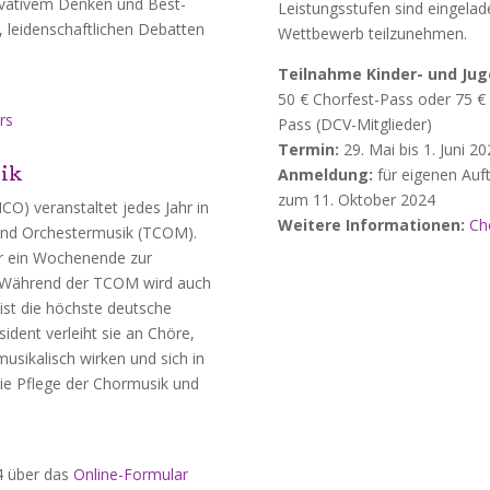
ovativem Denken und Best-
Leistungsstufen sind eingelad
, leidenschaftlichen Debatten
Wettbewerb teilzunehmen.
Teilnahme Kinder- und Jug
50 € Chorfest-Pass oder 75 € 
rs
Pass (DCV-Mitglieder)
Termin:
29. Mai bis 1. Juni 2
sik
Anmeldung:
für eigenen Auf
zum 11. Oktober 2024
) veranstaltet jedes Jahr in
Weitere Informationen:
Ch
und Orchestermusik (TCOM).
ür ein Wochenende zur
 Während der TCOM wird auch
e ist die höchste deutsche
dent verleiht sie an Chöre,
usikalisch wirken und sich in
ie Pflege der Chormusik und
24 über das
Online-Formular