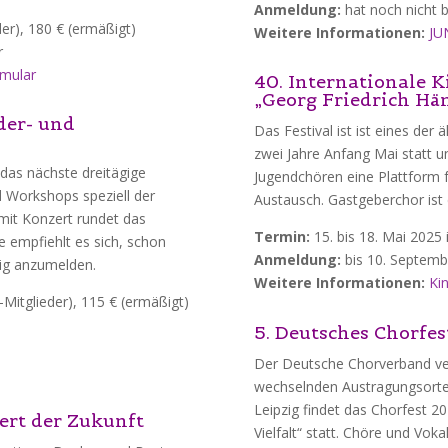
Anmeldung:
hat noch nicht
er), 180 € (ermäßigt)
Weitere Informationen:
JU
r
rmular
40.
Internationale Ki
„Georg Friedrich Hä
der- und
Das Festival ist ist eines der ä
zwei Jahre Anfang Mai statt un
das nächste dreitägige
Jugendchören eine Plattform f
 Workshops speziell der
Austausch. Gastgeberchor ist 
mit Konzert rundet das
Termin:
15. bis 18. Mai 2025 i
empfiehlt es sich, schon
Anmeldung:
bis
10. Septemb
tig anzumelden.
Weitere Informationen:
Kin
Mitglieder), 115 € (ermäßigt)
5. Deutsches Chorfes
Der Deutsche Chorverband vera
wechselnden Austragungsorten
Leipzig findet das Chorfest 
rt der Zukunft
Vielfalt“
statt. Chöre und Vok